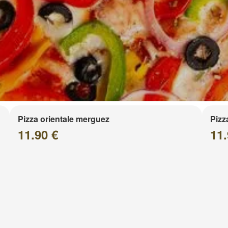
Pizza orientale merguez
Pizz
11.90 €
11.