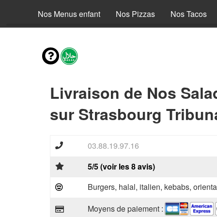
envies
Nos Menus enfant
Nos Pizzas
Nos Tacos
Livraison de Nos Sala
sur Strasbourg Tribun
03.88.19.97.16
5/5 (voir les 8 avis)
Burgers, halal, italien, kebabs, orienta
Moyens de paiement :