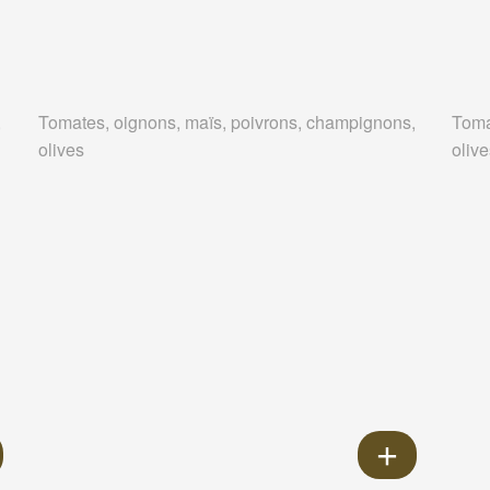
,
Tomates, oignons, maïs, poivrons, champignons,
Toma
olives
oliv