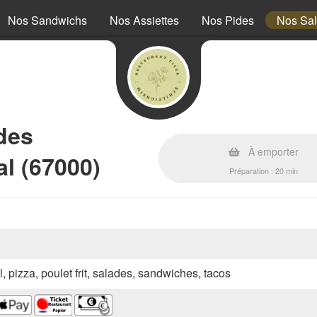
Nos Sandwichs
Nos Assiettes
Nos Pides
Nos Sa
des
À emporter
al (67000)
Préparation : 20 min
l, pizza, poulet frit, salades, sandwiches, tacos