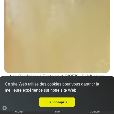
Nos Sandwichs | Restaurant CICEK - Schiltigheim
(67300)
Ce site Web utilise des cookies pour vous garantir la
meilleure expérience sur notre site Web
Sandwich döner poulet
Livraison sur Schiltigheim
7.00 €
J'ai compris
Dès
Accueil
Panier
Compte