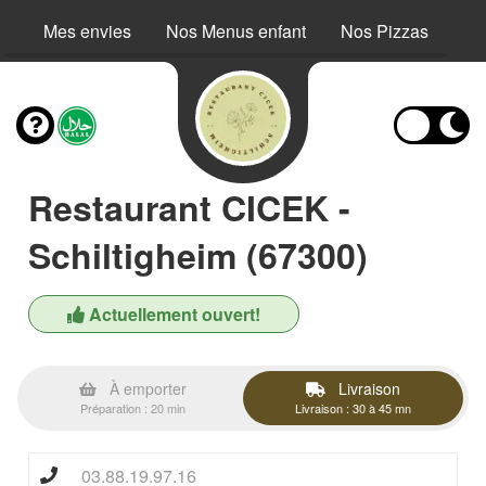
Mes envies
Nos Menus enfant
Nos Pizzas
No
Restaurant CICEK -
Schiltigheim (67300)
Actuellement ouvert!
À emporter
Livraison
Préparation : 20 min
Livraison : 30 à 45 mn
03.88.19.97.16