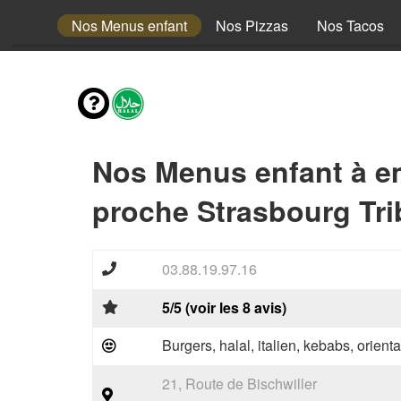
envies
Nos Menus enfant
Nos Pizzas
Nos Tacos
Nos Menus enfant à e
proche Strasbourg Tri
03.88.19.97.16
5/5 (voir les 8 avis)
Burgers, halal, italien, kebabs, orienta
21, Route de Bischwiller