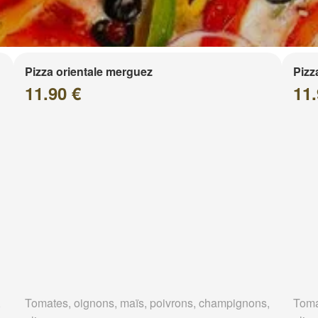
Pizza orientale merguez
Pizz
11.90 €
11.
,
Tomates, oignons, maïs, poivrons, champignons,
Toma