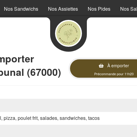
Nos Sandwichs
Nos Assiettes
Nos Pides
Nos Sa
mporter
À emporter
bunal (67000)
Précommande pour 11h20
l, pizza, poulet frit, salades, sandwiches, tacos