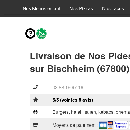
envies
Nos Menus enfant
Nos Pizzas
Nos Tacos
Livraison de Nos Pide
sur Bischheim (67800)
03.88.19.97.16
5/5 (voir les 8 avis)
Burgers, halal, italien, kebabs, orienta
Moyens de paiement :