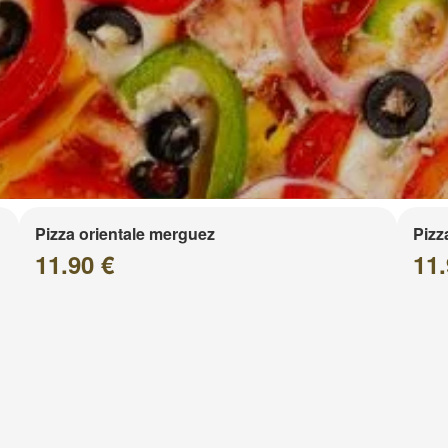
Pizza orientale merguez
Pizz
11.90 €
11.