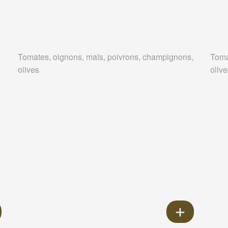
,
Tomates, oignons, maïs, poivrons, champignons,
Toma
olives
oliv