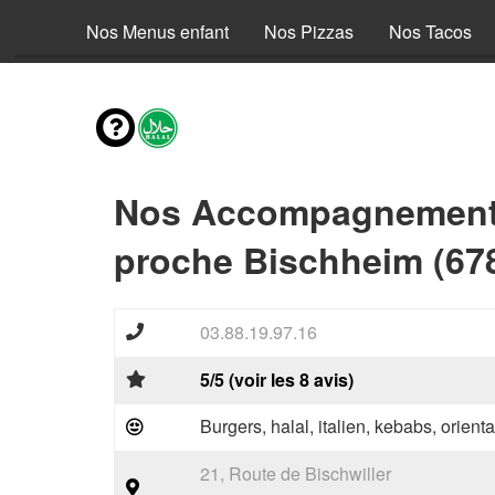
envies
Nos Menus enfant
Nos Pizzas
Nos Tacos
Nos Accompagnements
proche Bischheim (67
03.88.19.97.16
5/5 (voir les 8 avis)
Burgers, halal, italien, kebabs, orienta
21, Route de Bischwiller