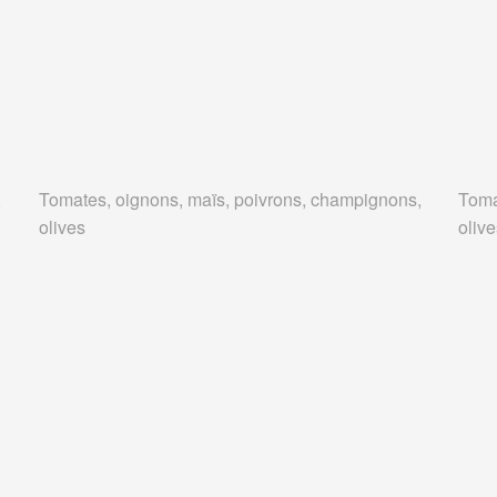
,
Tomates, oignons, maïs, poivrons, champignons,
Toma
olives
oliv