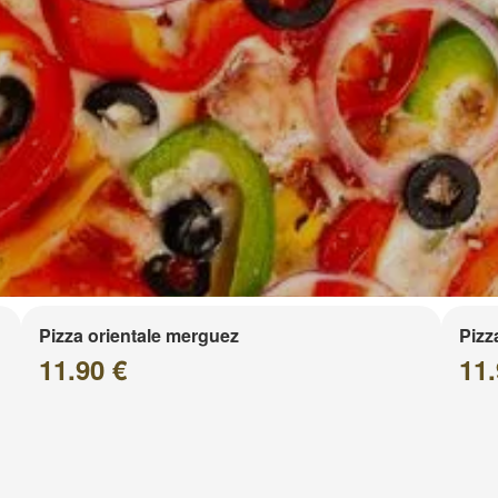
Pizza orientale merguez
Pizz
11.90 €
11.