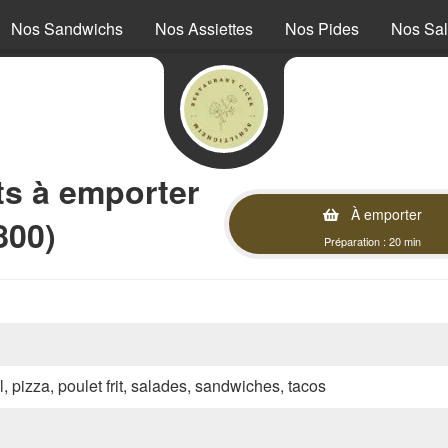
Nos Sandwichs
Nos Assiettes
Nos Pides
Nos Sa
 à emporter
À emporter
800)
Préparation : 20 min
l, pizza, poulet frit, salades, sandwiches, tacos