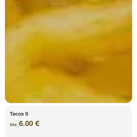
Tacos S
6.00 €
Dès