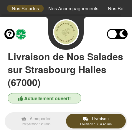
s
Nos Salades
Nos Accompagnements
Nos Boiss
Livraison de Nos Salades
sur Strasbourg Halles
(67000)
Actuellement ouvert!
À emporter
Livraison
Préparation : 20 min
Livraison : 30 à 45 mn