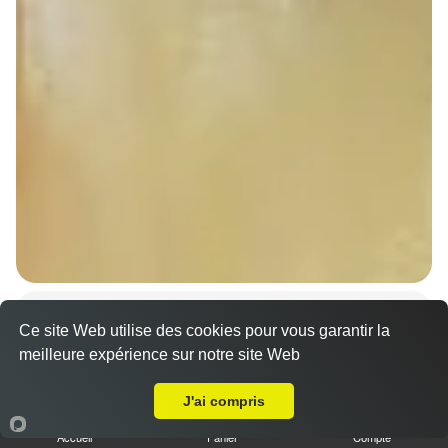
Sandwich döner poulet
Ce site Web utilise des cookies pour vous garantir la
7.00 €
Dès
meilleure expérience sur notre site Web
Livraison sur Strasbourg Conseil des XV
J'ai compris
Accueil
Panier
Compte