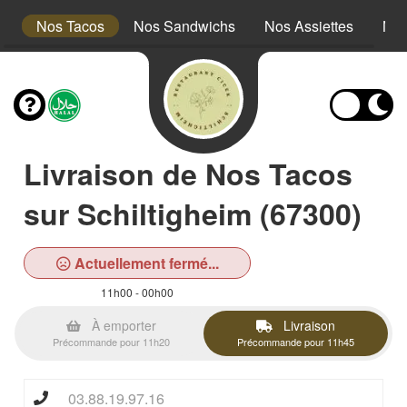
s
Nos Tacos
Nos Sandwichs
Nos Assiettes
Nos
Livraison de Nos Tacos
sur Schiltigheim (67300)
Actuellement fermé...
11h00 - 00h00
À emporter
Livraison
Précommande pour 11h20
Précommande pour 11h45
03.88.19.97.16