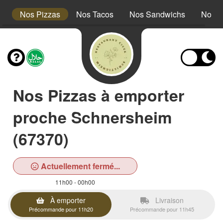
t
Nos Pizzas
Nos Tacos
Nos Sandwichs
Nos A
Nos Pizzas à emporter
proche Schnersheim
(67370)
Actuellement fermé...
11h00 - 00h00
À emporter
Livraison
Précommande pour 11h20
Précommande pour 11h45