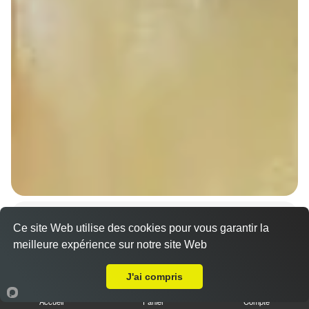
Sandwich döner poulet
Ce site Web utilise des cookies pour vous garantir la
7.00 €
Dès
meilleure expérience sur notre site Web
A Emporter sur Schnersheim
J'ai compris
Accueil
Panier
Compte