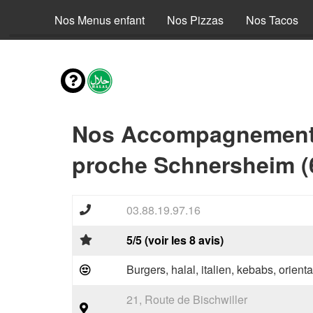
envies
Nos Menus enfant
Nos Pizzas
Nos Tacos
Nos Accompagnements
proche Schnersheim (
03.88.19.97.16
5/5 (voir les 8 avis)
Burgers, halal, italien, kebabs, orienta
21, Route de Bischwiller