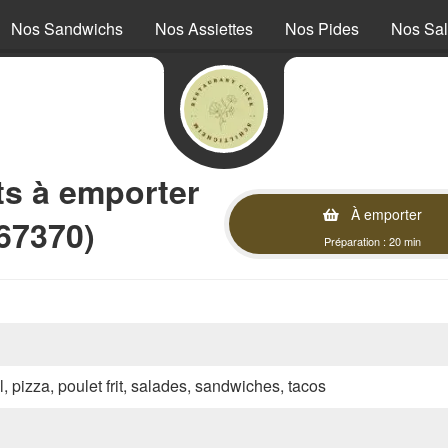
Nos Sandwichs
Nos Assiettes
Nos Pides
Nos Sa
 à emporter
À emporter
67370)
Préparation : 20 min
l, pizza, poulet frit, salades, sandwiches, tacos