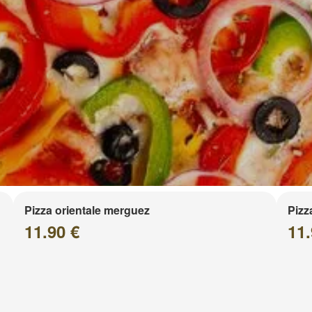
Pizza orientale merguez
Pizz
11.90 €
11.