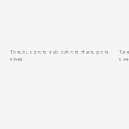
,
Tomates, oignons, maïs, poivrons, champignons,
Toma
olives
oliv