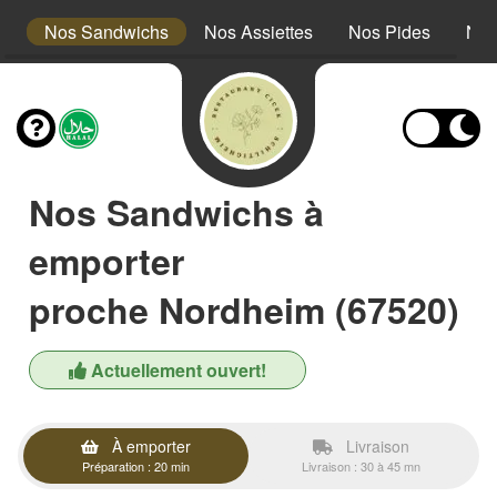
s
Nos Sandwichs
Nos Assiettes
Nos Pides
Nos
Nos Sandwichs à
emporter
proche Nordheim (67520)
Actuellement ouvert!
À emporter
Livraison
Préparation : 20 min
Livraison : 30 à 45 mn