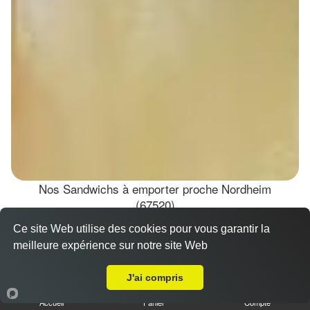
Nos Sandwichs à emporter proche Nordheim
(67520)
Ce site Web utilise des cookies pour vous garantir la
Sandwich döner poulet
meilleure expérience sur notre site Web
7.00 €
A Emporter sur Nordheim
Dès
J'ai compris
Accueil
Panier
Compte