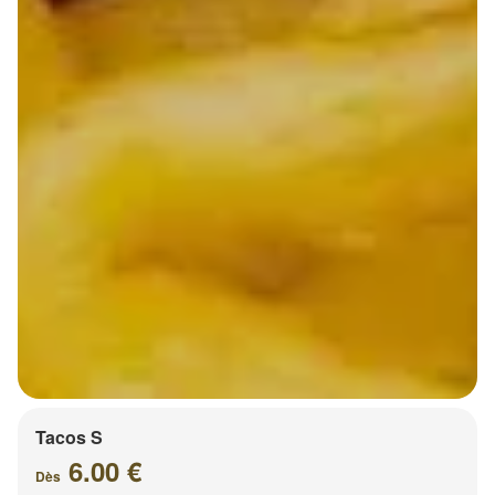
Tacos S
6.00 €
Dès