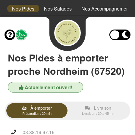
es
Nos Pides
Nos Salades
Nos Accompagnements
Nos Pides à emporter
proche Nordheim (67520)
Actuellement ouvert!
À emporter
Livraison
Préparation : 20 min
Livraison : 30 à 45 mn
03.88.19.97.16