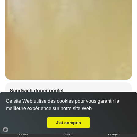
Sandwich döner poulet
7.00 €
Dès
Ce site Web utilise des cookies pour vous garantir la
meilleure expérience sur notre site Web
A Emporter sur Lingolsheim
J'ai compris
Accueil
Panier
Compte