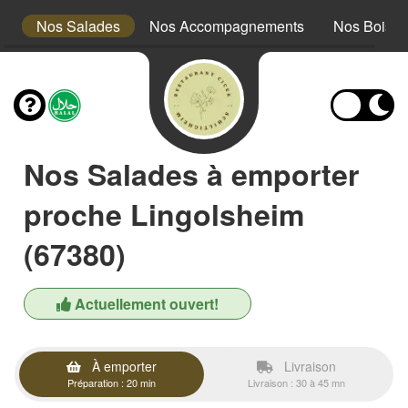
s
Nos Salades
Nos Accompagnements
Nos Boiss
Nos Salades à emporter
proche Lingolsheim
(67380)
Actuellement ouvert!
À emporter
Livraison
Préparation : 20 min
Livraison : 30 à 45 mn