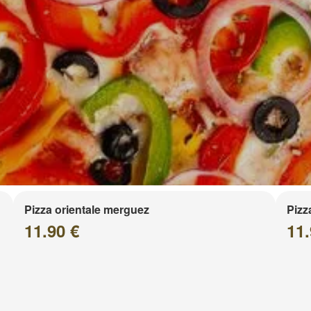
Pizza orientale merguez
Pizz
11.90 €
11.