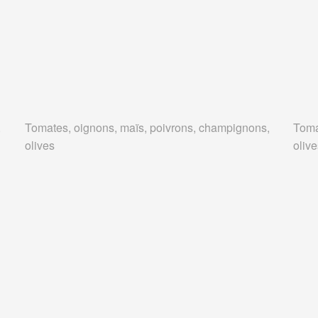
,
Tomates, oignons, maïs, poivrons, champignons,
Toma
olives
oliv