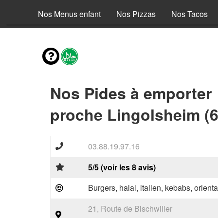
envies
Nos Menus enfant
Nos Pizzas
Nos Tacos
Nos Pides à emporter
proche Lingolsheim (
03.88.19.97.16
5/5 (voir les 8 avis)
Burgers, halal, italien, kebabs, orienta
21, Route de Bischwiller