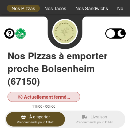
t
Nos Pizzas
Nos Tacos
Nos Sandwichs
Nos A
Nos Pizzas à emporter
proche Bolsenheim
(67150)
Actuellement fermé...
11h00 - 00h00
À emporter
Livraison
Précommande pour 11h20
Précommande pour 11h45