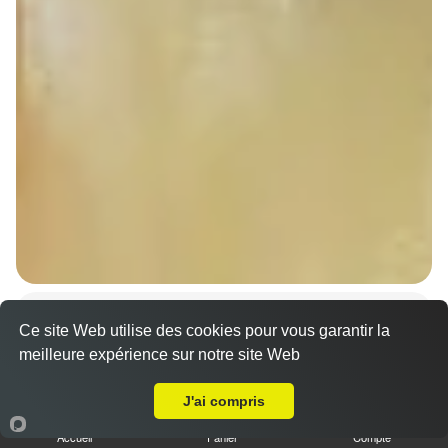
Sandwich döner poulet
Ce site Web utilise des cookies pour vous garantir la
7.00 €
Dès
meilleure expérience sur notre site Web
A Emporter sur Bolsenheim
J'ai compris
Accueil
Panier
Compte