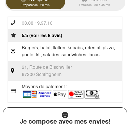
Préparation : 20 min
Livraison : 30 à 45 mn
03.88.19.97.16
5/5 (voir les 8 avis)
Burgers, halal, italien, kebabs, oriental, pizza,
poulet frit, salades, sandwiches, tacos
21, Route de Bischwiller
67300 Schiltigheim
Moyens de paiement :
Je compose avec mes envies!