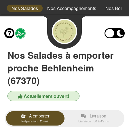
s
Nos Salades
Nos Accompagnements
Nos Boiss
Nos Salades à emporter
proche Behlenheim
(67370)
Actuellement ouvert!
À emporter
Livraison
Préparation : 20 min
Livraison : 30 à 45 mn