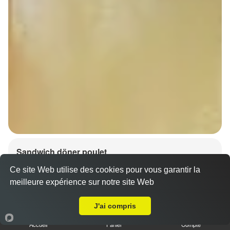
Sandwich döner poulet
7.00 €
Dès
Ce site Web utilise des cookies pour vous garantir la
meilleure expérience sur notre site Web
A Emporter sur Behlenheim
J'ai compris
Accueil
Panier
Compte