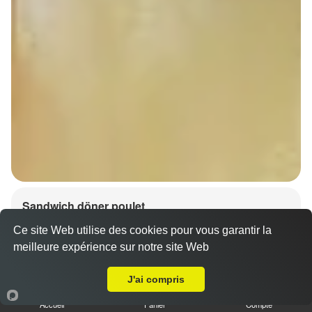
Sandwich döner poulet
7.00 €
Dès
Ce site Web utilise des cookies pour vous garantir la
meilleure expérience sur notre site Web
A Emporter sur Behlenheim
J'ai compris
Accueil
Panier
Compte