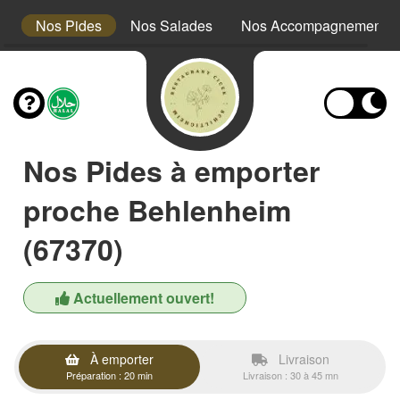
es
Nos Pides
Nos Salades
Nos Accompagnements
Nos Pides à emporter
proche Behlenheim
(67370)
Actuellement ouvert!
À emporter
Livraison
Préparation : 20 min
Livraison : 30 à 45 mn