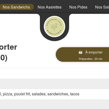
Nos Sandwichs
Nos Assiettes
Nos Pides
Nos Sa
orter
À emporter
40)
Préparation : 20 min
l, pizza, poulet frit, salades, sandwiches, tacos