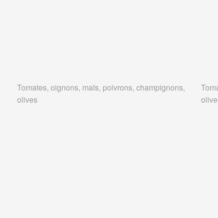
,
Tomates, oignons, maïs, poivrons, champignons,
Toma
olives
oliv