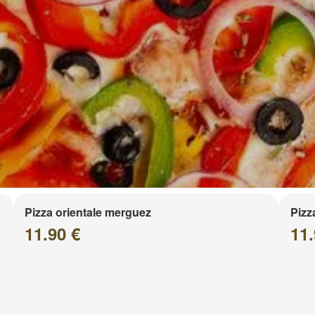
Pizza orientale merguez
Pizz
11.90 €
11.