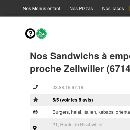
envies
Nos Menus enfant
Nos Pizzas
Nos Tacos
Nos Sandwichs à emp
proche Zellwiller (671
03.88.19.97.16
5/5 (voir les 8 avis)
Burgers, halal, italien, kebabs, orienta
21, Route de Bischwiller