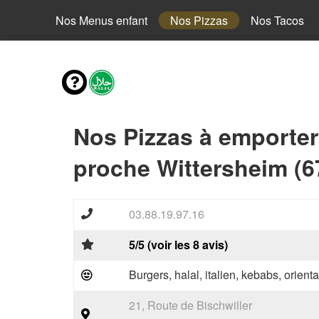
envies
Nos Menus enfant
Nos Pizzas
Nos Tacos
Nos Pizzas à emporter
proche Wittersheim (6
03.88.19.97.16
5/5 (voir les 8 avis)
Burgers, halal, italien, kebabs, orienta
21, Route de Bischwiller