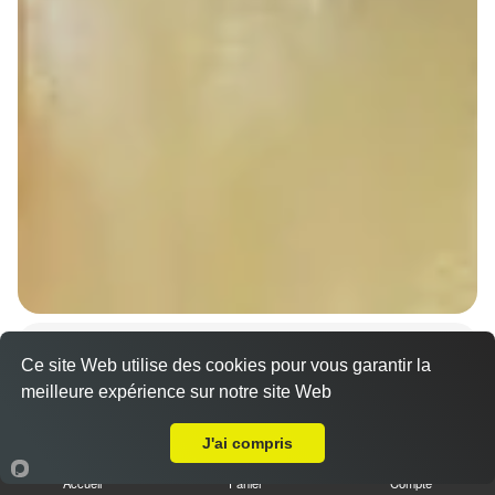
Sandwich döner poulet
Ce site Web utilise des cookies pour vous garantir la
7.00 €
Dès
meilleure expérience sur notre site Web
A Emporter sur Witternheim
J'ai compris
Accueil
Panier
Compte