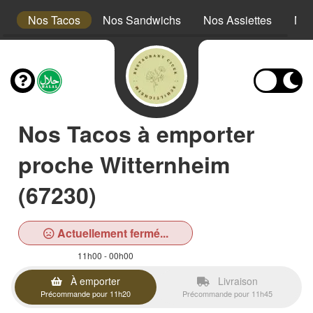
s
Nos Tacos
Nos Sandwichs
Nos Assiettes
Nos
Nos Tacos à emporter
proche Witternheim
(67230)
Actuellement fermé...
11h00 - 00h00
À emporter
Livraison
Précommande pour 11h20
Précommande pour 11h45