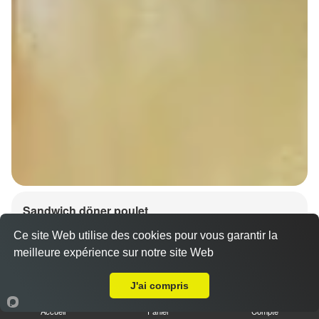
Sandwich döner poulet
7.00 €
Dès
Ce site Web utilise des cookies pour vous garantir la
meilleure expérience sur notre site Web
A Emporter sur Wittenheim
J'ai compris
Accueil
Panier
Compte