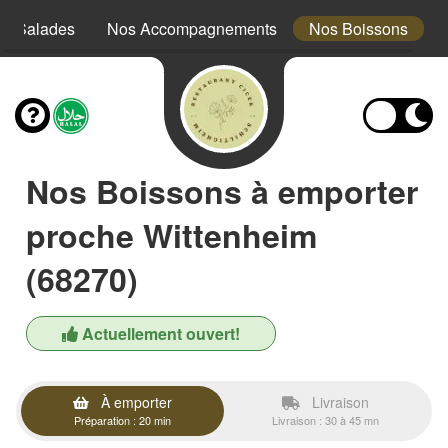
s Salades
Nos Accompagnements
Nos Boissons
Nos Boissons à emporter
proche Wittenheim
(68270)
Actuellement ouvert!
À emporter
Livraison
Préparation : 20 min
Livraison : 30 à 45 mn