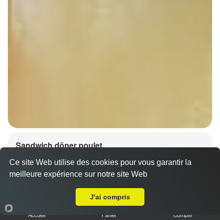
Sandwich döner poulet
7.00 €
Dès
Ce site Web utilise des cookies pour vous garantir la
meilleure expérience sur notre site Web
A Emporter sur Wahlenheim
J'ai compris
Accueil
Panier
Compte