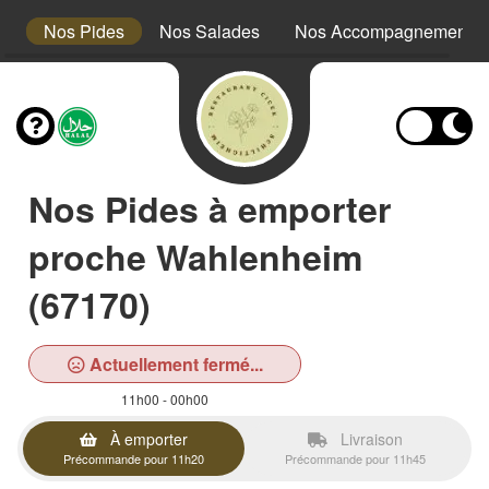
es
Nos Pides
Nos Salades
Nos Accompagnements
Nos Pides à emporter
proche Wahlenheim
(67170)
Actuellement fermé...
11h00 - 00h00
À emporter
Livraison
Précommande pour 11h20
Précommande pour 11h45