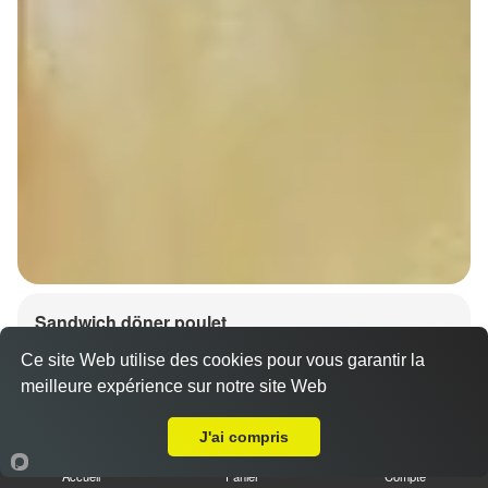
Sandwich döner poulet
7.00 €
Dès
Ce site Web utilise des cookies pour vous garantir la
meilleure expérience sur notre site Web
A Emporter sur Strasbourg Stockfeld
J'ai compris
Accueil
Panier
Compte