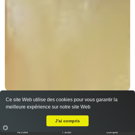
Ce site Web utilise des cookies pour vous garantir la
Sandwich döner poulet
meilleure expérience sur notre site Web
7.00 €
A Emporter sur Strasbourg Orangerie
Dès
J'ai compris
Accueil
Panier
Compte