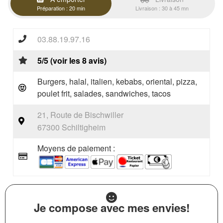
Préparation : 20 min
Livraison : 30 à 45 mn
03.88.19.97.16
5/5 (voir les 8 avis)
Burgers, halal, italien, kebabs, oriental, pizza,
poulet frit, salades, sandwiches, tacos
21, Route de Bischwiller
67300 Schiltigheim
Moyens de paiement :
Je compose avec mes envies!