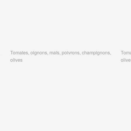
,
Tomates, oignons, maïs, poivrons, champignons,
Toma
olives
oliv