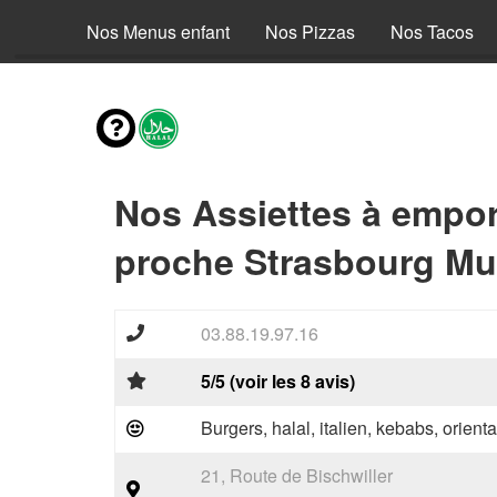
envies
Nos Menus enfant
Nos Pizzas
Nos Tacos
Nos Assiettes à empor
proche Strasbourg Mu
03.88.19.97.16
5/5 (voir les 8 avis)
Burgers, halal, italien, kebabs, orienta
21, Route de Bischwiller