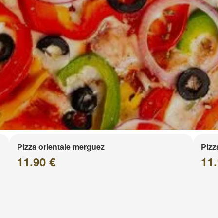
Pizza orientale merguez
Pizz
11.90 €
11.