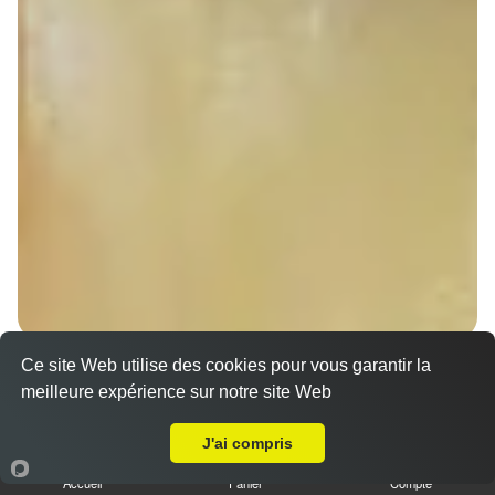
Ce site Web utilise des cookies pour vous garantir la
Sandwich döner poulet
meilleure expérience sur notre site Web
7.00 €
A Emporter sur Strasbourg Contades
Dès
J'ai compris
Accueil
Panier
Compte