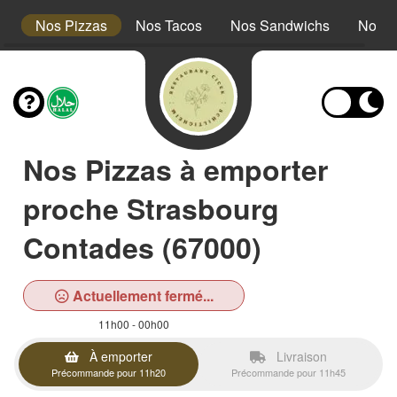
t
Nos Pizzas
Nos Tacos
Nos Sandwichs
Nos A
Nos Pizzas à emporter
proche Strasbourg
Contades (67000)
Actuellement fermé...
11h00 - 00h00
À emporter
Livraison
Précommande pour 11h20
Précommande pour 11h45