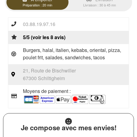
Préparation : 20 min
Livraison : 30 à 45 mn
03.88.19.97.16
5/5 (voir les 8 avis)
Burgers, halal, italien, kebabs, oriental, pizza,
poulet frit, salades, sandwiches, tacos
21, Route de Bischwiller
67300 Schiltigheim
Moyens de paiement :
Je compose avec mes envies!