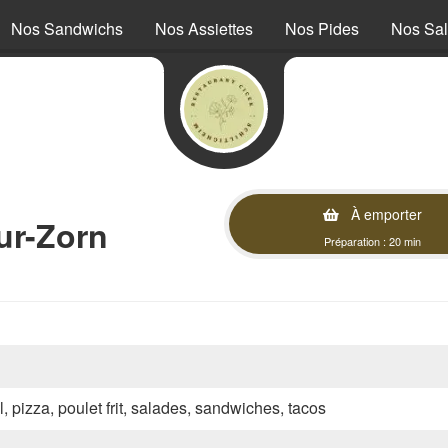
Nos Sandwichs
Nos Assiettes
Nos Pides
Nos Sa
À emporter
ur-Zorn
Préparation : 20 min
l, pizza, poulet frit, salades, sandwiches, tacos