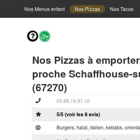
envies
Nos Menus enfant
Nos Pizzas
Nos Tacos
Nos Pizzas à emporter
proche Schaffhouse-s
(67270)
03.88.19.97.16
5/5 (voir les 8 avis)
Burgers, halal, italien, kebabs, orienta