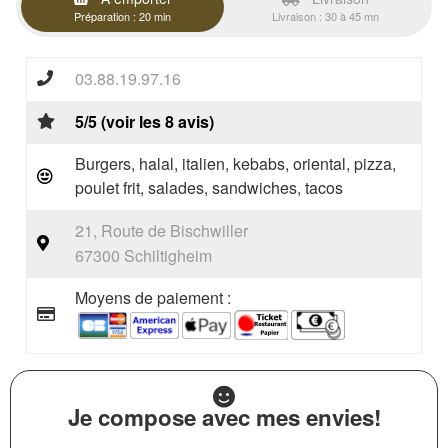
Préparation : 20 min
Livraison : 30 à 45 mn
03.88.19.97.16
5/5 (voir les 8 avis)
Burgers, halal, italien, kebabs, oriental, pizza,
poulet frit, salades, sandwiches, tacos
21, Route de Bischwiller
67300 Schiltigheim
Moyens de paiement :
Je compose avec mes envies!