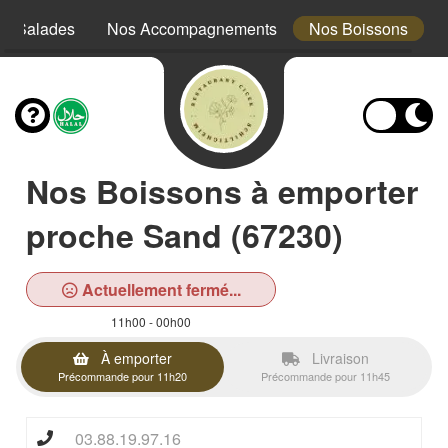
s Salades
Nos Accompagnements
Nos Boissons
Nos Boissons à emporter
proche Sand (67230)
Actuellement fermé...
11h00 - 00h00
À emporter
Livraison
Précommande pour 11h20
Précommande pour 11h45
03.88.19.97.16