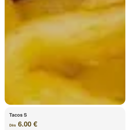
Tacos S
6.00 €
Dès