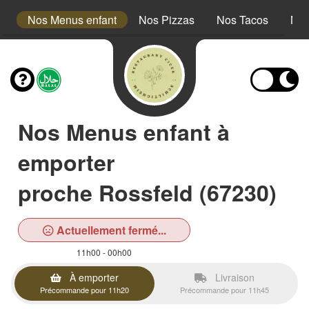
s
Nos Menus enfant
Nos Pizzas
Nos Tacos
Nos
Nos Menus enfant à
emporter
proche Rossfeld (67230)
Actuellement fermé...
11h00 - 00h00
À emporter
Livraison
Précommande pour 11h20
Précommande pour 11h45