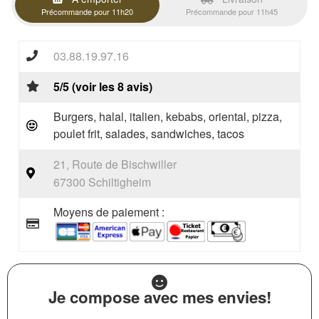
Précommande pour 11h20
Précommande pour 11h45
03.88.19.97.16
5/5 (voir les 8 avis)
Burgers, halal, italien, kebabs, oriental, pizza,
poulet frit, salades, sandwiches, tacos
21, Route de Bischwiller
67300 Schiltigheim
Moyens de paiement :
Je compose avec mes envies!