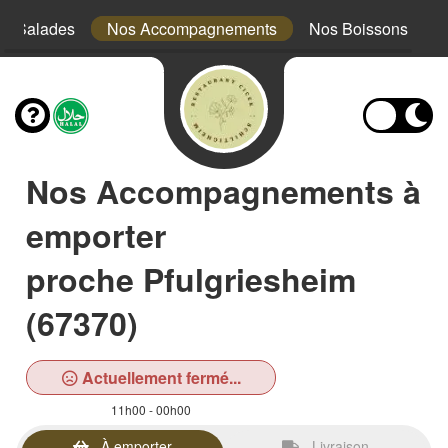
s Salades
Nos Accompagnements
Nos Boissons
Nos Accompagnements à
emporter
proche Pfulgriesheim
(67370)
Actuellement fermé...
11h00 - 00h00
À emporter
Livraison