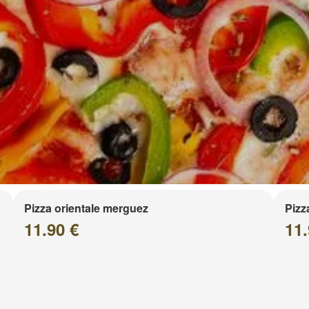
Pizza orientale merguez
Pizz
11.90 €
11.