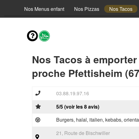
envies
Nos Menus enfant
Nos Pizzas
Nos Tacos
Nos Tacos à emporter
proche Pfettisheim (6
03.88.19.97.16
5/5 (voir les 8 avis)
Burgers, halal, italien, kebabs, orienta
21, Route de Bischwiller