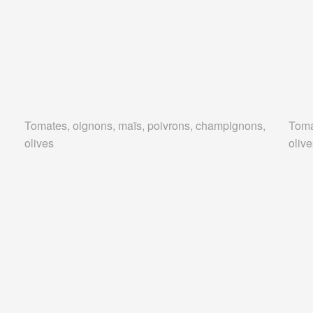
,
Tomates, oignons, maïs, poivrons, champignons,
Toma
olives
oliv