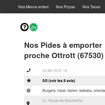
envies
Nos Menus enfant
Nos Pizzas
Nos Tacos
Nos Pides à emporter
proche Ottrott (67530)
03.88.19.97.16
5/5 (voir les 8 avis)
Burgers, halal, italien, kebabs, orienta
21, Route de Bischwiller