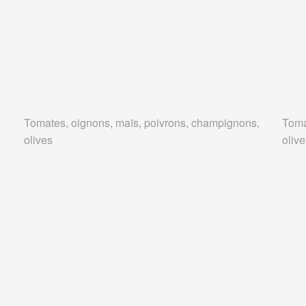
,
Tomates, oignons, maïs, poivrons, champignons,
Toma
olives
oliv