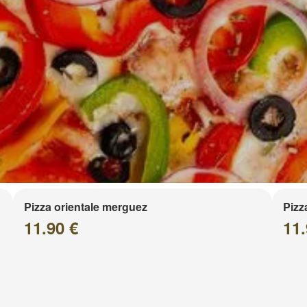
Pizza orientale merguez
Pizz
11.90 €
11.