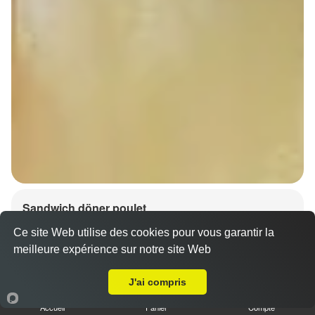
Sandwich döner poulet
7.00 €
Dès
Ce site Web utilise des cookies pour vous garantir la
meilleure expérience sur notre site Web
A Emporter sur Oberhausbergen
J'ai compris
Accueil
Panier
Compte