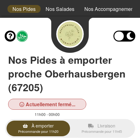
es
Nos Pides
Nos Salades
Nos Accompagnements
Nos Pides à emporter
proche Oberhausbergen
(67205)
Actuellement fermé...
11h00 - 00h00
À emporter
Livraison
Précommande pour 11h20
Précommande pour 11h45