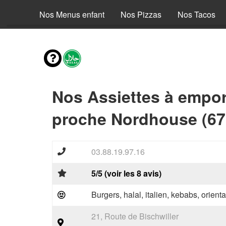
envies
Nos Menus enfant
Nos Pizzas
Nos Tacos
Nos Assiettes à empor
proche Nordhouse (67
03.88.19.97.16
5/5 (voir les 8 avis)
Burgers, halal, italien, kebabs, orienta
21, Route de Bischwiller