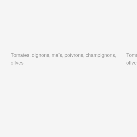
,
Tomates, oignons, maïs, poivrons, champignons,
Toma
olives
oliv