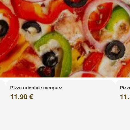
Pizza orientale merguez
Pizz
11.90 €
11.