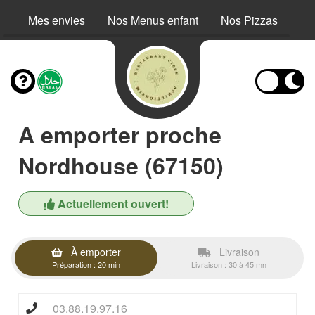
Mes envies
Nos Menus enfant
Nos Pizzas
No
A emporter proche
Nordhouse (67150)
Actuellement ouvert!
À emporter
Livraison
Préparation : 20 min
Livraison : 30 à 45 mn
03.88.19.97.16