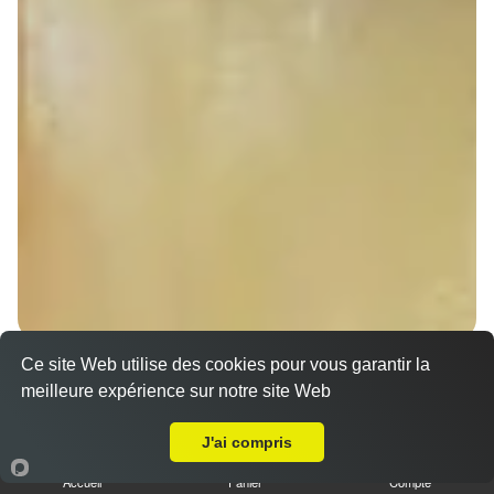
Nos Sandwichs à emporter proche Nordhouse
Ce site Web utilise des cookies pour vous garantir la
(67150)
meilleure expérience sur notre site Web
A Emporter sur Nordhouse
Sandwich döner poulet
J'ai compris
7.00 €
Dès
Accueil
Panier
Compte