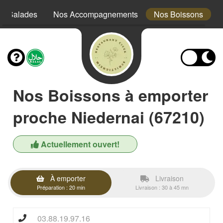
s Salades
Nos Accompagnements
Nos Boissons
Nos Boissons à emporter
proche Niedernai (67210)
Actuellement ouvert!
À emporter
Livraison
Préparation : 20 min
Livraison : 30 à 45 mn
03.88.19.97.16