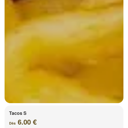
Tacos S
6.00 €
Dès