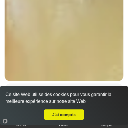
Sandwich döner poulet
Ce site Web utilise des cookies pour vous garantir la
7.00 €
Dès
meilleure expérience sur notre site Web
A Emporter sur Minversheim
J'ai compris
Accueil
Panier
Compte