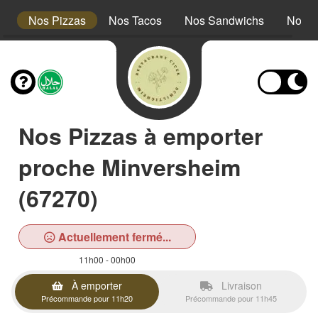
t
Nos Pizzas
Nos Tacos
Nos Sandwichs
Nos A
Nos Pizzas à emporter
proche Minversheim
(67270)
Actuellement fermé...
11h00 - 00h00
À emporter
Livraison
Précommande pour 11h20
Précommande pour 11h45