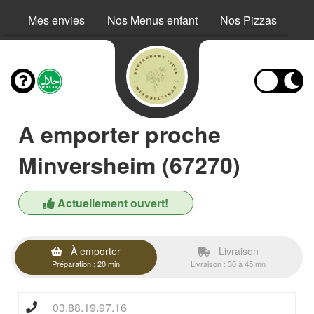
Mes envies
Nos Menus enfant
Nos Pizzas
No
A emporter proche
Minversheim (67270)
Actuellement ouvert!
À emporter
Livraison
Préparation : 20 min
Livraison : 30 à 45 mn
03.88.19.97.16