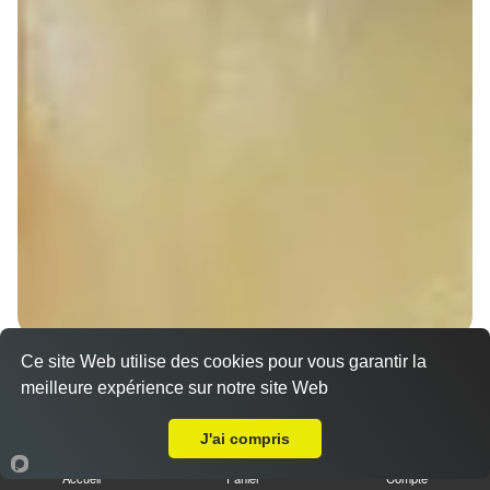
Nos Sandwichs à emporter proche Minversheim
Ce site Web utilise des cookies pour vous garantir la
(67270)
meilleure expérience sur notre site Web
A Emporter sur Minversheim
Sandwich döner poulet
J'ai compris
7.00 €
Dès
Accueil
Panier
Compte