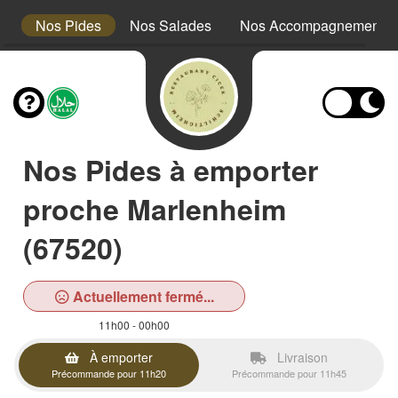
es
Nos Pides
Nos Salades
Nos Accompagnements
Nos Pides à emporter
proche Marlenheim
(67520)
Actuellement fermé...
11h00 - 00h00
À emporter
Livraison
Précommande pour 11h20
Précommande pour 11h45