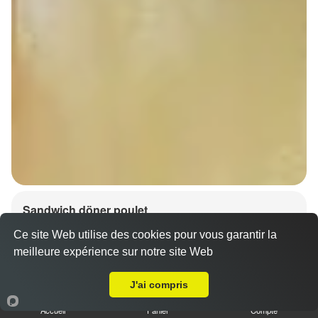
Sandwich döner poulet
7.00 €
Dès
Ce site Web utilise des cookies pour vous garantir la
meilleure expérience sur notre site Web
A Emporter sur Marlenheim
J'ai compris
Accueil
Panier
Compte