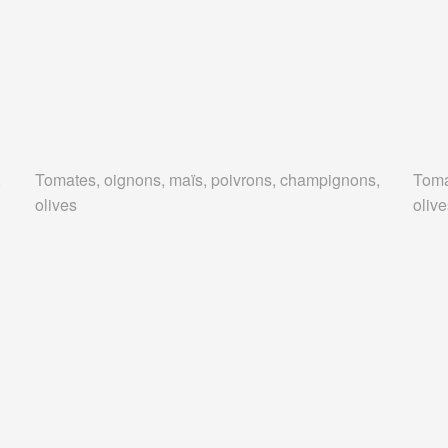
,
Tomates, oignons, maïs, poivrons, champignons,
Toma
olives
oliv