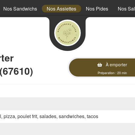
Nos Sandwichs
Nos Assiettes
Nos Pides
Nos Sa
ter
À emporter
(67610)
Préparation : 20 min
l, pizza, poulet frit, salades, sandwiches, tacos