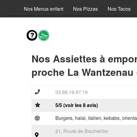
envies
Nos Menus enfant
Nos Pizzas
Nos Tacos
Nos Assiettes à empor
proche La Wantzenau 
03.88.19.97.16
5/5 (voir les 8 avis)
Burgers, halal, italien, kebabs, orienta
21, Route de Bischwiller