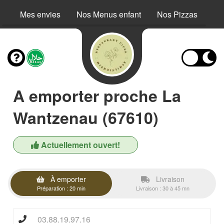
Mes envies
Nos Menus enfant
Nos Pizzas
No
A emporter proche La
Wantzenau (67610)
Actuellement ouvert!
À emporter
Livraison
Préparation : 20 min
Livraison : 30 à 45 mn
03.88.19.97.16