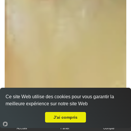
Ce site Web utilise des cookies pour vous garantir la
Nos Sandwichs à emporter proche La Wantzenau
meilleure expérience sur notre site Web
(67610)
A Emporter sur La Wantzenau
J'ai compris
Sandwich döner poulet
7.00 €
Accueil
Panier
Compte
Dès