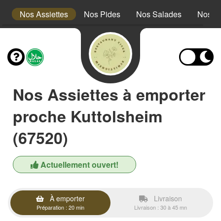
s
Nos Assiettes
Nos Pides
Nos Salades
Nos A
Nos Assiettes à emporter
proche Kuttolsheim
(67520)
Actuellement ouvert!
À emporter
Livraison
Préparation : 20 min
Livraison : 30 à 45 mn