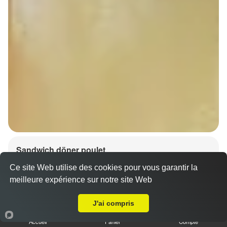
Sandwich döner poulet
7.00 €
Dès
Ce site Web utilise des cookies pour vous garantir la
meilleure expérience sur notre site Web
A Emporter sur Kuttolsheim
J'ai compris
Accueil
Panier
Compte