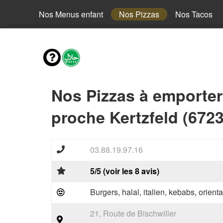
envies
Nos Menus enfant
Nos Pizzas
Nos Tacos
Nos Pizzas à emporter
proche Kertzfeld (6723
03.88.19.97.16
5/5 (voir les 8 avis)
Burgers, halal, italien, kebabs, orienta
21, Route de Bischwiller