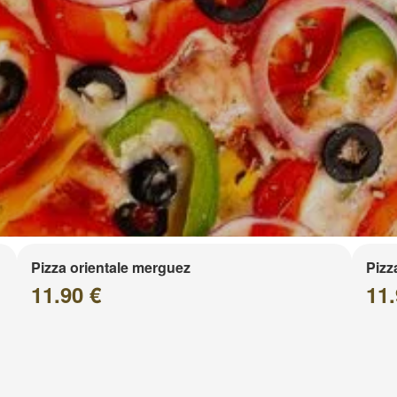
Pizza orientale merguez
Pizz
11.90 €
11.