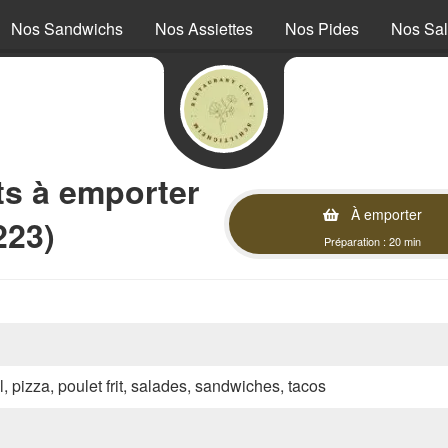
Nos Sandwichs
Nos Assiettes
Nos Pides
Nos Sa
 à emporter
À emporter
223)
Préparation : 20 min
l, pizza, poulet frit, salades, sandwiches, tacos