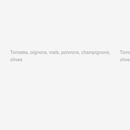
,
Tomates, oignons, maïs, poivrons, champignons,
Toma
olives
oliv