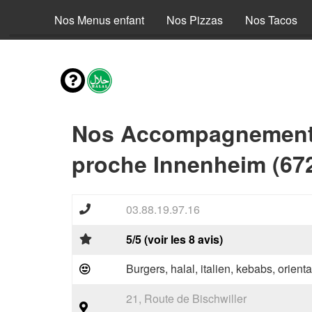
envies
Nos Menus enfant
Nos Pizzas
Nos Tacos
Nos Accompagnements
proche Innenheim (67
03.88.19.97.16
5/5 (voir les 8 avis)
Burgers, halal, italien, kebabs, orienta
21, Route de Bischwiller