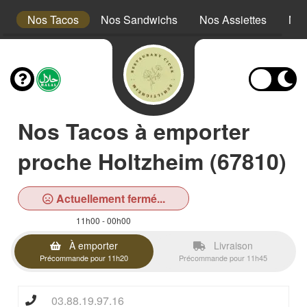
s
Nos Tacos
Nos Sandwichs
Nos Assiettes
Nos
Nos Tacos à emporter
proche Holtzheim (67810)
Actuellement fermé...
11h00 - 00h00
À emporter
Livraison
Précommande pour 11h20
Précommande pour 11h45
03.88.19.97.16