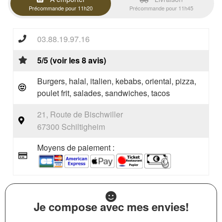
Précommande pour 11h20
Précommande pour 11h45
03.88.19.97.16
5/5 (voir les 8 avis)
Burgers, halal, italien, kebabs, oriental, pizza,
poulet frit, salades, sandwiches, tacos
21, Route de Bischwiller
67300 Schiltigheim
Moyens de paiement :
Je compose avec mes envies!