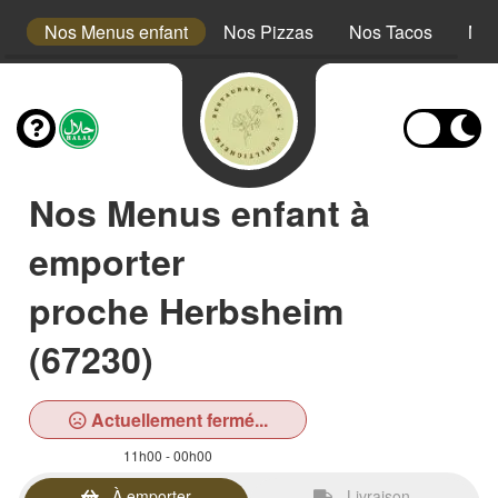
s
Nos Menus enfant
Nos Pizzas
Nos Tacos
Nos
Nos Menus enfant à
emporter
proche Herbsheim
(67230)
Actuellement fermé...
11h00 - 00h00
À emporter
Livraison