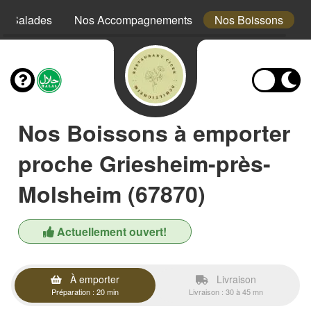
s Salades
Nos Accompagnements
Nos Boissons
Nos Boissons à emporter
proche Griesheim-près-
Molsheim (67870)
Actuellement ouvert!
À emporter
Livraison
Préparation : 20 min
Livraison : 30 à 45 mn