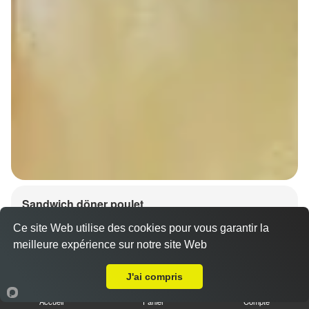
Sandwich döner poulet
7.00 €
Dès
Ce site Web utilise des cookies pour vous garantir la
meilleure expérience sur notre site Web
A Emporter sur Griesheim-près-Molsheim
J'ai compris
Accueil
Panier
Compte